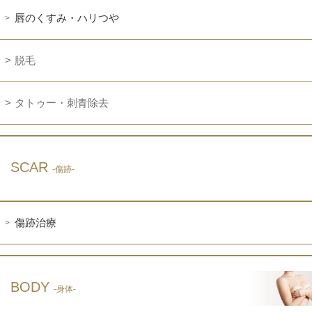
唇のくすみ・ハリつや
脱毛
タトゥー・刺青除去
SCAR
-傷跡-
傷跡治療
BODY
-身体-