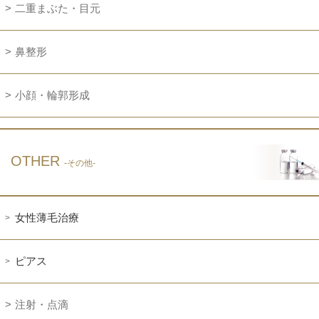
二重まぶた・目元
鼻整形
小顔・輪郭形成
OTHER
-その他-
女性薄毛治療
ピアス
注射・点滴