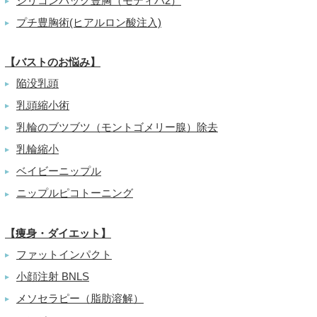
シリコンバッグ豊胸（モティバ2）
▶
プチ豊胸術(ヒアルロン酸注入)
▶
【バストのお悩み】
陥没乳頭
▶
乳頭縮小術
▶
乳輪のブツブツ（モントゴメリー腺）除去
▶
乳輪縮小
▶
ベイビーニップル
▶
ニップルピコトーニング
▶
【痩身・ダイエット】
ファットインパクト
▶
小顔注射 BNLS
▶
メソセラピー（脂肪溶解）
▶