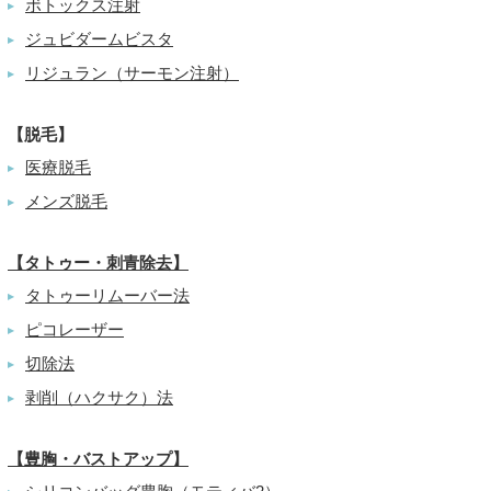
ボトックス注射
▶
ジュビダームビスタ
▶
リジュラン（サーモン注射）
▶
【脱毛】
医療脱毛
▶
メンズ脱毛
▶
【タトゥー・刺青除去】
タトゥーリムーバー法
▶
ピコレーザー
▶
切除法
▶
剥削（ハクサク）法
▶
【豊胸・バストアップ】