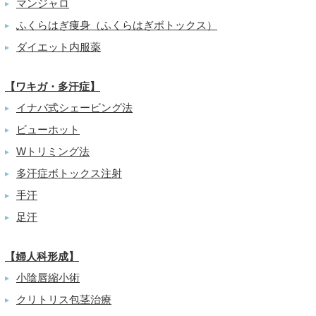
マンジャロ
▶
ふくらはぎ痩身（ふくらはぎボトックス）
▶
ダイエット内服薬
▶
【ワキガ・多汗症】
イナバ式シェービング法
▶
ビューホット
▶
Wトリミング法
▶
多汗症ボトックス注射
▶
手汗
▶
足汗
▶
【婦人科形成】
小陰唇縮小術
▶
クリトリス包茎治療
▶