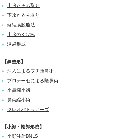
上瞼たるみ取り
▶
下瞼たるみ取り
▶
経結膜脱脂法
▶
上瞼のくぼみ
▶
涙袋形成
▶
【鼻整形】
注入によるプチ隆鼻術
▶
プロテーゼによる隆鼻術
▶
小鼻縮小術
▶
鼻尖縮小術
▶
クレオパトラノーズ
▶
【小顔・輪郭形成】
小顔注射BNLS
▶