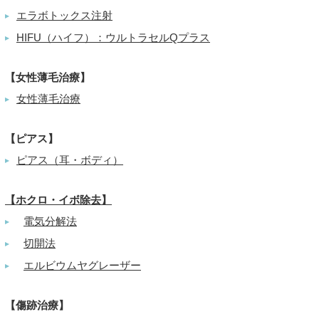
エラボトックス注射
▶
HIFU（ハイフ）：ウルトラセルQプラス
▶
【女性薄毛治療】
女性薄毛治療
▶
【ピアス】
ピアス（耳・ボディ）
▶
【ホクロ・イボ除去】
電気分解法
▶
切開法
▶
エルビウムヤグレーザー
▶
【傷跡治療】