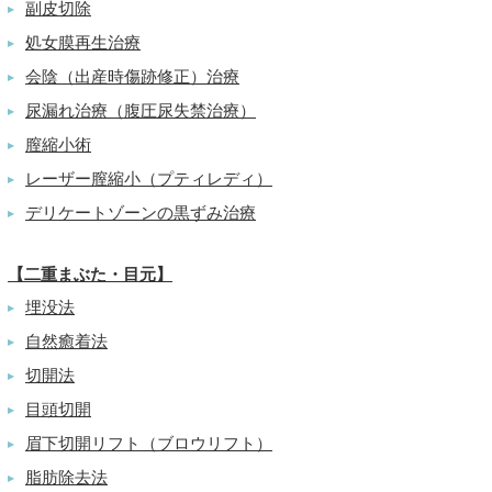
副皮切除
▶
処女膜再生治療
▶
会陰（出産時傷跡修正）治療
▶
尿漏れ治療（腹圧尿失禁治療）
▶
膣縮小術
▶
レーザー膣縮小（プティレディ）
▶
デリケートゾーンの黒ずみ治療
▶
【二重まぶた・目元】
埋没法
▶
自然癒着法
▶
切開法
▶
目頭切開
▶
眉下切開リフト（ブロウリフト）
▶
脂肪除去法
▶