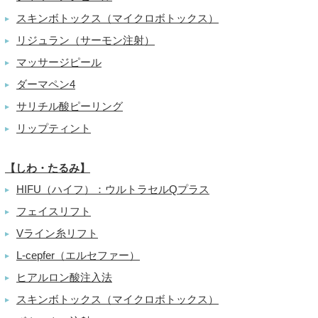
スキンボトックス（マイクロボトックス）
▶
リジュラン（サーモン注射）
▶
マッサージピール
▶
ダーマペン4
▶
サリチル酸ピーリング
▶
リップティント
▶
【しわ・たるみ】
HIFU（ハイフ）：ウルトラセルQプラス
▶
フェイスリフト
▶
Vライン糸リフト
▶
L-cepfer（エルセファー）
▶
ヒアルロン酸注入法
▶
スキンボトックス（マイクロボトックス）
▶