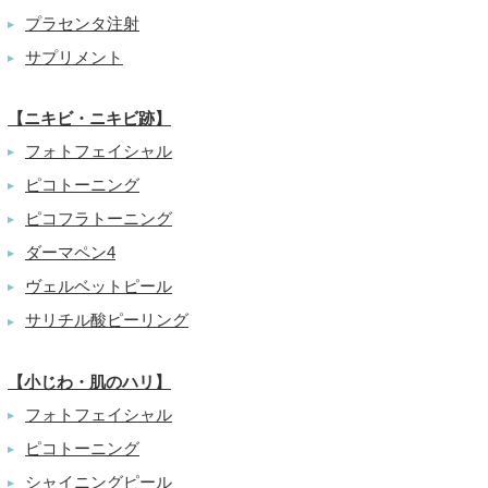
プラセンタ注射
▶
サプリメント
▶
【ニキビ・ニキビ跡】
フォトフェイシャル
▶
ピコトーニング
▶
ピコフラトーニング
▶
ダーマペン4
▶
ヴェルベットピール
▶
サリチル酸ピーリング
▶
【小じわ・肌のハリ】
フォトフェイシャル
▶
ピコトーニング
▶
シャイニングピール
▶