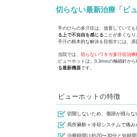
切らない最新治療「ビ
手のひらの多汗症は、放置していても
る上で不自由を感じる
ことが多くなり
手汗の根本的な解決を目指すには、原
当院では、
切らないワキガ多汗症治療
ビューホットは、0.3mmの極細針か
る最新機器
です。
ビューホットの特徴
切開しないため、傷跡が残らな
局所麻酔＋冷却システムで痛み
治療時間は約20〜30分と短時間