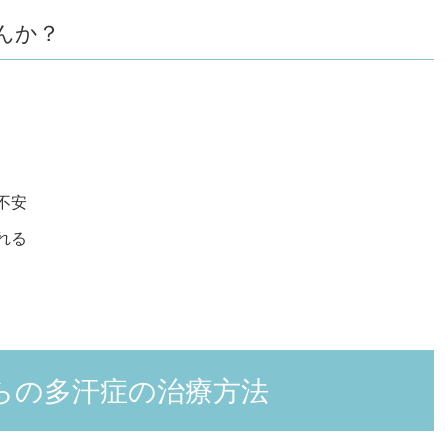
んか？
不安
れる
らの多汗症の治療方法