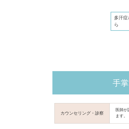
多汗症
ら
手掌
医師が
カウンセリング・診察
ます。