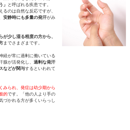
う」
と呼ばれる疾患です。
えるのは自然な反応ですが、
、
安静時にも多量の発汗
がみ
らが少し湿る程度の方から、
方
までさまざまです。
神経が常に過剰に働いている
汗腺が活発化し、
過剰な発汗
スなどが関与
するといわれて
くみられ、発症は幼少期から
般的
です。「他の人より手の
気づかれる方が多くいらっし