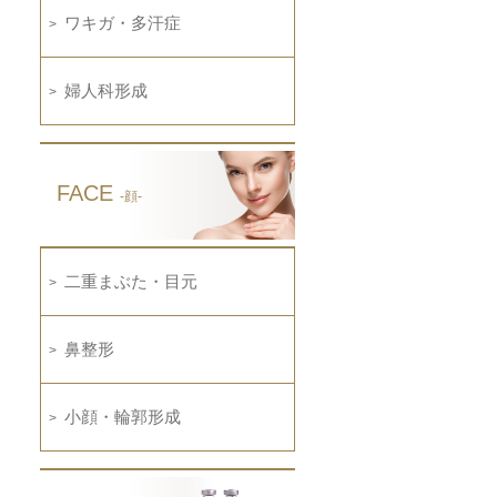
ワキガ・多汗症
婦人科形成
FACE
-顔-
二重まぶた・目元
鼻整形
小顔・輪郭形成