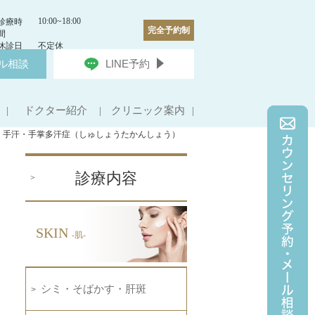
10:00~18:00
診療時
完全予約制
間
休診日
不定休
ル相談
LINE予約
ドクター紹介
クリニック案内
手汗・手掌多汗症（しゅしょうたかんしょう）
診療内容
SKIN
-肌-
シミ・そばかす・肝斑