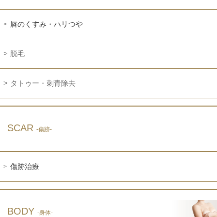
唇のくすみ・ハリつや
脱毛
タトゥー・刺青除去
SCAR
-傷跡-
傷跡治療
BODY
-身体-