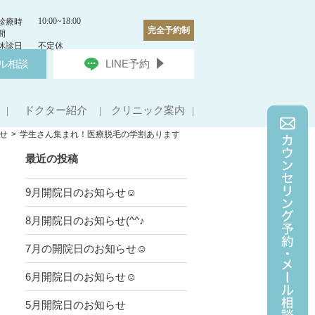
10:00~18:00
診療時
完全予約制
間
休診日
不定休
ル相談
LINE予約
ドクター紹介
クリニック案内
せ
学生さん集まれ！医療脱毛の学割あります
最近の投稿
9月開院日のお知らせ☺
8月開院日のお知らせ(^^♪
7月の開院日のお知らせ☺
6月開院日のお知らせ☺
5月開院日のお知らせ