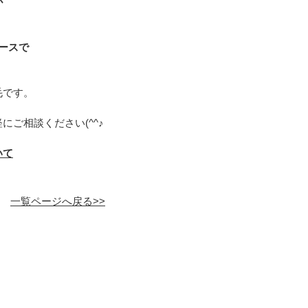
が
ースで
毛です。
ご相談ください(^^♪
いて
一覧ページへ戻る>>