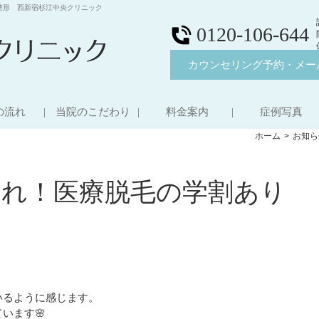
整形 西新宿杉江中央クリニック
0120-106-644
カウンセリング予約・メー
の流れ
当院のこだわり
料金案内
症例写真
ホーム
お知ら
まれ！医療脱毛の学割あり
いるように感じます。
います🌸