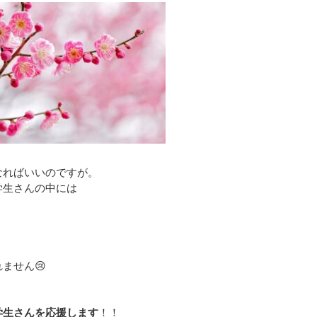
なればいいのですが。
学生さんの中には
ません😢
学生さんを応援します
！！