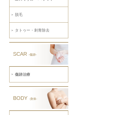
脱毛
タトゥー・刺青除去
SCAR
-傷跡-
傷跡治療
BODY
-身体-