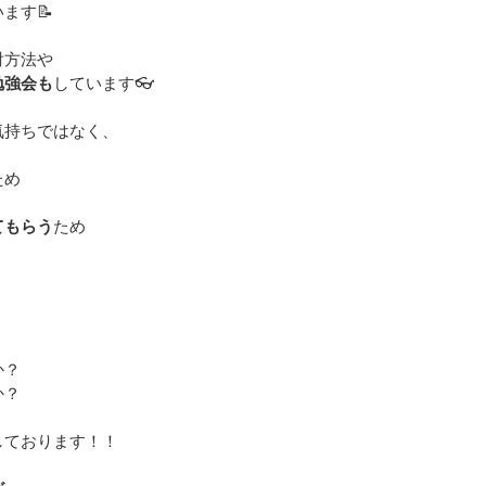
ます📝
射方法や
勉強会も
しています👓
気持ちではなく、
ため
てもらう
ため
か？
か？
しております！！