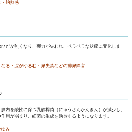
み・灼熱感
のひだが無くなり、弾力が失われ、ペラペラな状態に変化しま
くなる・膣がゆるむ・尿失禁などの排尿障害
る
、膣内を酸性に保つ乳酸桿菌（にゅうさんかんきん）が減少し、
浄作用が弱まり、細菌の生成を助長するようになります。
かゆみ