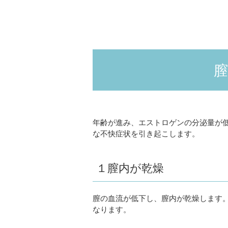
膣
年齢が進み、エストロゲンの分泌量が
な不快症状を引き起こします。
１膣内が乾燥
膣の血流が低下し、膣内が乾燥します
なります。