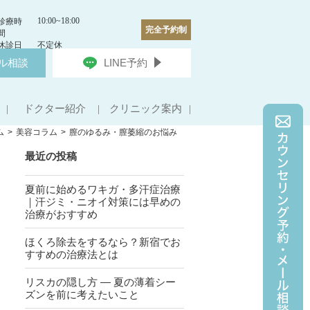
10:00~18:00
診療時
完全予約制
間
休診日
不定休
ル相談
LINE予約
ドクター紹介
クリニック案内
ム
美容コラム
膣のゆるみ・膣萎縮のお悩み
最近の投稿
夏前に始めるワキガ・多汗症治療
｜汗ジミ・ニオイ対策には早めの
治療がおすすめ
ほくろ除去をするなら？新宿でお
すすめの治療法とは
リスカの隠し方 ― 夏の薄着シー
ズンを前に考えたいこと