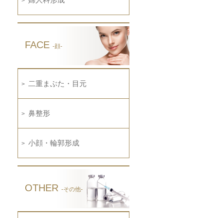
FACE
-顔-
二重まぶた・目元
鼻整形
小顔・輪郭形成
OTHER
-その他-