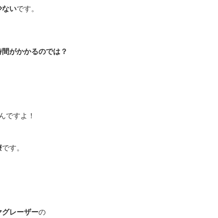
少ない
です。
。
時間がかかるのでは？
んですよ！
療
です。
ヤグレーザー
の