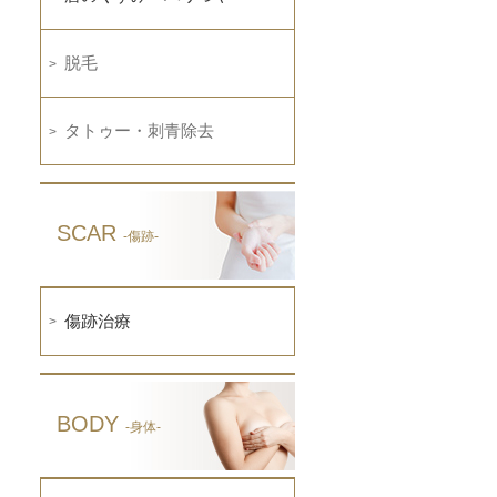
脱毛
タトゥー・刺青除去
SCAR
-傷跡-
傷跡治療
BODY
-身体-