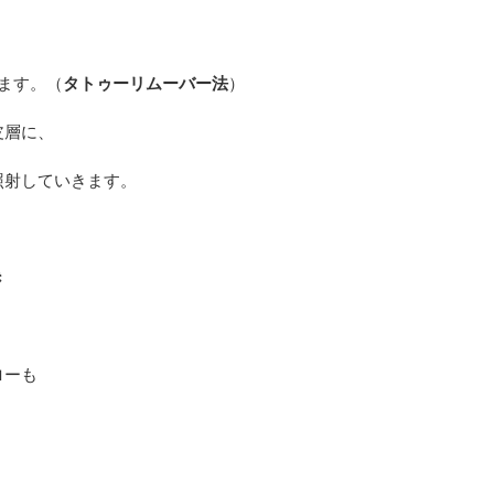
ます。（
タトゥーリムーバー法
）
皮層に、
照射していきます。
き
ローも