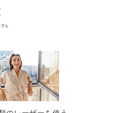

も
う方も