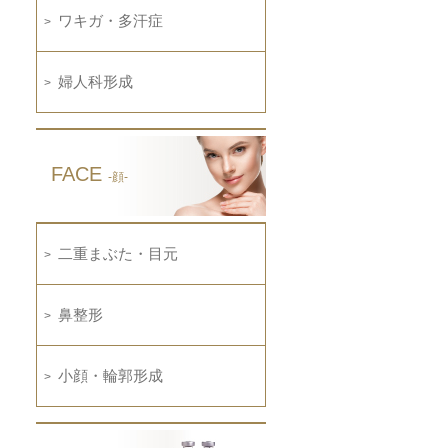
ワキガ・多汗症
婦人科形成
FACE
-顔-
二重まぶた・目元
鼻整形
小顔・輪郭形成