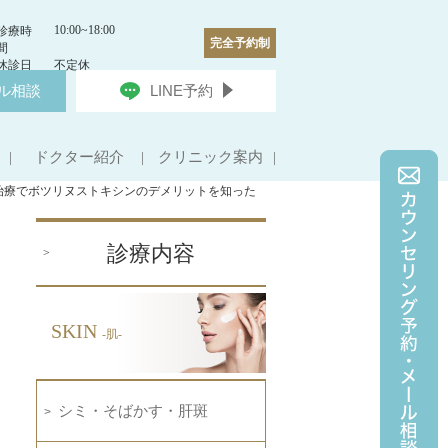
10:00~18:00
診療時
完全予約制
間
休診日
不定休
ル相談
LINE予約
ドクター紹介
クリニック案内
治療でボツリヌストキシンのデメリットを知った
診療内容
SKIN
-肌-
シミ・そばかす・肝斑