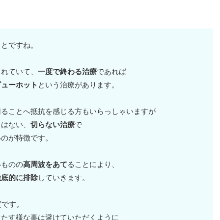
ことですね。
されていて、
一度で終わる治療
であれば
ビューホット
という治療があります。
切ることへ抵抗を感じる方もいらっしゃいますが
とはない、
切らない治療
で
いのが特徴です。
いものの
高周波をあて
ることにより、
徹底的に排除
していきます。
度です。
きたす様な事は避けていただくように