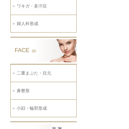
ワキガ・多汗症
婦人科形成
FACE
-顔-
二重まぶた・目元
鼻整形
小顔・輪郭形成