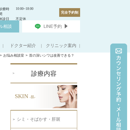
10:00~18:00
診療時
完全予約制
間
休診日
不定休
ル相談
LINE予約
ドクター紹介
クリニック案内
お悩み相談室
首の深いシワは改善できる？
診療内容
SKIN
-肌-
シミ・そばかす・肝斑