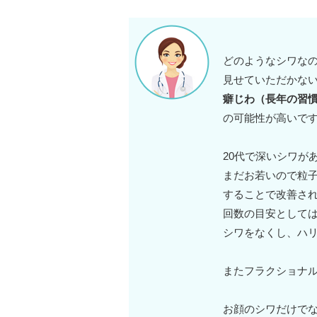
どのようなシワな
見せていただかな
癖じわ（長年の習
の可能性が高いで
20代で深いシワが
まだお若いので粒
することで改善さ
回数の目安として
シワをなくし、ハ
またフラクショナ
お顔のシワだけで