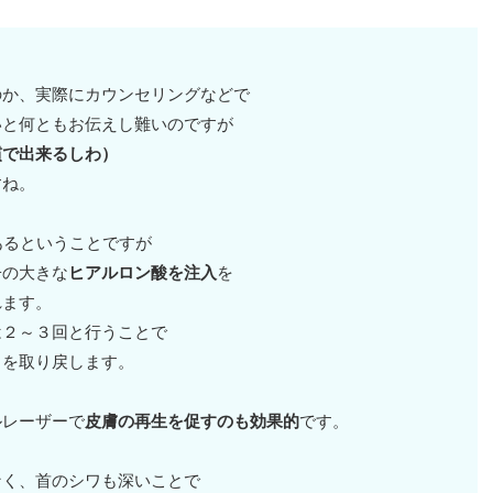
のか、実際にカウンセリングなどで
いと何ともお伝えし難いのですが
慣で出来るしわ）
すね。
あるということですが
子の大きな
ヒアルロン酸を注入
を
れます。
は２～３回と行うことで
リを取り戻します。
ルレーザーで
皮膚の再生を促すのも効果的
です。
なく、首のシワも深いことで