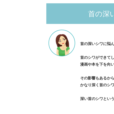
首の深
首の深いシワに悩
首のシワができて
漫画や本を下を向
その影響もあるから
かなり深く首のシ
深い首のシワとい