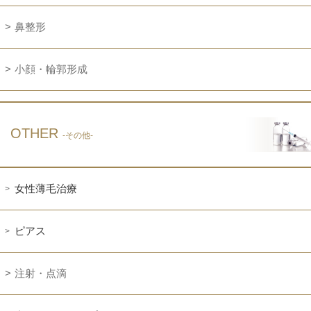
鼻整形
小顔・輪郭形成
OTHER
-その他-
女性薄毛治療
ピアス
注射・点滴