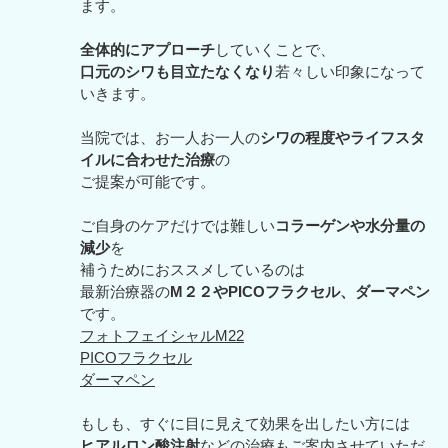
ます。
全体的にアプローチ
していくことで、
口元のシワも目立たなくなり
若々しい印象になって
いきます。
当院では、お一人お一人の
シワの程度やライフスタ
イルに合わせた治療
の
ご提案が可能です。
ご自身のケアだけでは難しい
コラーゲンや水分量の
減少
を
補うためにおススメしているのは
最新治療器の
M２２やPICOフラクセル、ダーマペン
です。
フォトフェイシャルM22
PICOフラクセル
ダーマペン
もしも、すぐに目に見えて効果を出したい方には
ヒアルロン酸注射
などの治療もご案内させていただ