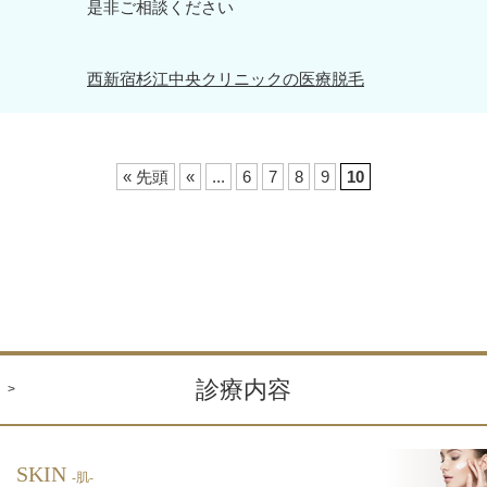
是非ご相談ください
西新宿杉江中央クリニックの医療脱毛
« 先頭
«
...
6
7
8
9
10
診療内容
SKIN
-肌-